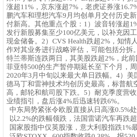
涨超11%，京东涨超7%，老虎证券涨16.
鹏汽车和理想汽车9月均创单月交付历史
付新高。其他重点个股：1）波音转涨超1
发行新股募集至少100亿美元，以补充因
现金储备。2）CVS Health跌超2%，
作对其业务进行战略评估，可能包括分拆
特兰蒂斯连跌两日，其美股跌超2%，此前
菲亚特500的生产暂停期延长至下个月，周一
2020年3月中旬以来最大单日跌幅。4）
德马丁和雷神技术均创历史最高，标普航
高，邮轮和航司股下跌。5）耐克季度营
业绩指引，盘后涨4%后迅速转跌6%。
中东局势紧张令欧股直接从日高涨0.5%
以2.2%的跌幅领跌，法国雷诺汽车再跌
国家股指中仅英股涨，意大利股指跌1%
泛欧STOXX 600指数收跌0.38%，报52