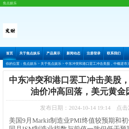
焦点娱乐
首页
关于焦点娱乐
产品展示
新闻动态
注册登录
联系我们
你的位置：
焦点娱乐
>
关于焦点娱乐
> 中东冲突和港口罢工冲击美股，中概逆市
中东冲突和港口罢工冲击美股
油价冲高回落，美元黄金
发布日期：2024-10-14 19:14 点
美国9月Markit制造业PMI终值较预期和
同月ISM制造业指数与前值一致但低于预期