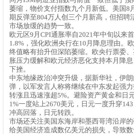
萎缩，物价支付指数九个月新低。美国8月
期反弹至804万人创三个月新高，但招聘
市场放缓的趋势一致。
欧元区9月CPI通胀率自2021年中旬以来
1.8%，强化欧洲央行在10月降息理由。欧
终值略有抬升但深陷萎缩。欧央行票委、
胀压力缓解和欧元经济恶化支持本月降息
下挫。
中东地缘政治冲突升级，据新华社，伊朗
弹，以军发言人称将继续在中东发起强力
转涨且迅速涨超5%。避险资产黄金和日
1%一度站上2670美元，日元一度升穿1
冲高回落，日元转跌。
市场还关注美国东海岸和墨西哥湾沿岸的
给美国经济造成数亿美元的损失，导致数