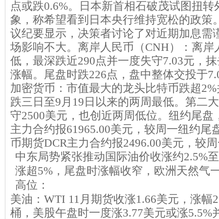
点或跌0.6%。日本新首相石破茂试图扭转
象，称希望看到日本央行维持宽松的政策
议纪要显示，决策者讨论了对近期加息需
场影响不大。离岸人民币（CNH）：离岸
低，最深跌近290点并一度失守7.03元，
涨幅。尾盘时跌226点，盘中整体交投于7.001
加密货币：市值最大的龙头比特币跌超2%并
跌三日至9月19日以来的两周最低。第二
守2500美元，也创近两周低位。纽约尾盘，
主力合约报61965.00美元，较周一纽约尾盘
币期货DCR主力合约报2496.00美元，较周
中东局势紧张推动国际油价收涨约2.5%
涨超5%，尾盘时涨幅收窄，欧洲天然气一
高位：
美油：WTI 11月期货收涨1.66美元，涨幅2.
桶，美股午盘时一度涨3.77美元或涨5.5