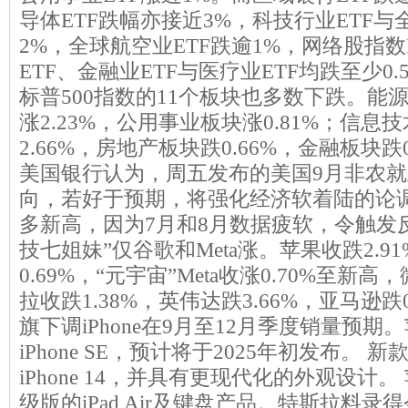
导体ETF跌幅亦接近3%，科技行业ETF与
2%，全球航空业ETF跌逾1%，网络股指数
ETF、金融业ETF与医疗业ETF均跌至少0.
标普500指数的11个板块也多数下跌。能
涨2.23%，公用事业板块涨0.81%；信息
2.66%，房地产板块跌0.66%，金融板块跌
美国银行认为，周五发布的美国9月非农
向，若好于预期，将强化经济软着陆的论
多新高，因为7月和8月数据疲软，令触发
技七姐妹”仅谷歌和Meta涨。苹果收跌2.9
0.69%，“元宇宙”Meta收涨0.70%至新高
拉收跌1.38%，英伟达跌3.66%，亚马逊跌
旗下调iPhone在9月至12月季度销量预
iPhone SE，预计将于2025年初发布。 新款i
iPhone 14，并具有更现代化的外观设计
级版的iPad Air及键盘产品。特斯拉料