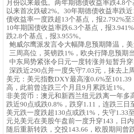
月份以来最低。两年期德债收益率跌4.8个基
以来首次跌破2%。30年期德债收益率跌近
债收益率一度跌超13个基点，报2.792%
10年期国债收益率跌6.3个基点，报3.94
跌2.8个基点，报3.955%。
鲍威尔鹰派发言令大幅降息预期降温，美元
三周高位，英镑跌1%，欧央行降息预期
中东局势紧张令日元一度转涨并短暂升穿1
深跌近290点并一度失守7.03元，抹去
美元：美元指数DXY最高涨0.6%至101.3
高，此前曾连跌三个月且9月累跌近1%。
非美货币：澳元和新西兰纽元跌离一年多
跌近90点或跌0.8%，跌穿1.11，连跌
美元跌一度跌超130点或跌1%，失守1.3
元兑美元在美股午盘前一度升穿143，日内
随后重新转跌，交投143.66，欧股期间曾跌