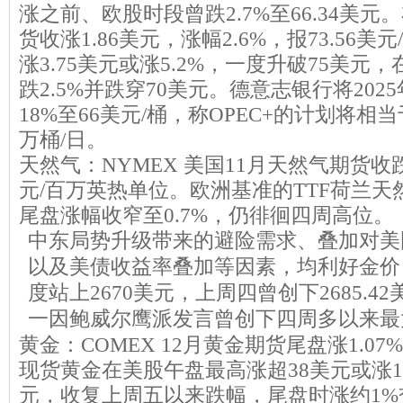
涨之前、欧股时段曾跌2.7%至66.34美元
货收涨1.86美元，涨幅2.6%，报73.56
涨3.75美元或涨5.2%，一度升破75美
跌2.5%并跌穿70美元。德意志银行将20
18%至66美元/桶，称OPEC+的计划将相
万桶/日。
天然气：NYMEX 美国11月天然气期货收跌0.
元/百万英热单位。欧洲基准的TTF荷兰天然
尾盘涨幅收窄至0.7%，仍徘徊四周高位。
中东局势升级带来的避险需求、叠加对美
以及美债收益率叠加等因素，均利好金价
度站上2670美元，上周四曾创下2685.
一因鲍威尔鹰派发言曾创下四周多以来最
黄金：COMEX 12月黄金期货尾盘涨1.07%至
现货黄金在美股午盘最高涨超38美元或涨1.
元，收复上周五以来跌幅，尾盘时涨约1%交