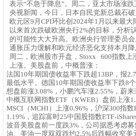
表示“不急于降息”。周二，亚太市场涨
央视新闻，今日，日本自民党新总裁石破
欧元区9月CPI环比创2024年1月以来最大
以来首次跌破欧洲央行2%的目标，分析
的可能性大大升高。欧洲央行管理委员会成员
通胀压力缓解和欧元经济恶化支持本月降
周二，欧洲股市开盘，Stoxx 600指数
上涨。美股盘前，中概普涨：
法国10年期国债收益率下跌超13BP，报2.
最低水平。德国10年期国债收益率下跌8个基
想盘前涨3.08%，小鹏汽车涨2.55%，蔚来涨
中概互联网指数ETF（KWEB）盘前上涨1.4%，
MSCI（MCHI）上涨0.96%，沪深300指
1.19%，追踪富时25中国股指数ETF-iShare
波音美股盘前一度跌3%，公司据悉考虑募
油、美油一度双双跌约2.5%后跌幅收窄美