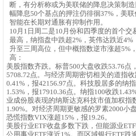
断，有分析称或为美联储的降息决策制造
幅降息50个基点的押注仍徘徊37%，美
智能在长期对通胀有抑制作用。
10月1日周二是10月份和四季度的首个
最高，纳指盘中跌超2%，英伟达跌近4%，
升至三周高位，但中概指数逆市涨超5%，
高：
美股指数齐跌。标普500大盘收跌53.76点，
5708.72点。与经济周期密切相关的道指收跌
0.41%，报42156.97点。科技股居多的纳指
1.53%，报17910.36点。纳指100收跌1.
业成份股表现的纳斯达克科技市值加权指数
1.90%。对经济周期更敏感的罗素2000小盘
恐慌指数VIX涨超15%，报19.26。
美股行业ETF收盘多数下跌，但能源业ET
公用事业ETF涨近1%。而区域银行ETF跌