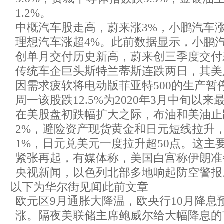
1.2%。
中概汽车股走高，蔚来涨3%，小鹏汽车涨
理想汽车涨超4%。此前数据显示，小鹏
创单月交付历史新高，蔚来创三季度交付
传统车企巨头斯特兰蒂斯连跌两日，其美
因需求疲软将电动版菲亚特500的生产暂
周一该股跌12.5%为2020年3月中旬以
在美股盘初跌幅扩大之际，布油和美油止
2%，避险资产现货黄金和日元短线拉升
1%，日元兑美元一度拉升超50点。这主
紧张再起，有媒体称，美国白宫称伊朗准
央视新闻，以色列北部多地响起防空警报
以下为华尔街见闻此前文章
欧元区9月通胀大降温，欧央行10月降息
涨。隔夜美联储主席鲍威尔给大幅降息的