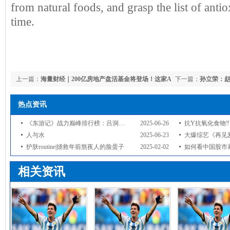
from natural foods, and grasp the list of anti
time.
上一篇：
海量财经｜200亿房地产盘活基金将登场！这家A
下一篇：
孙立荣：
股公司参与投资
丈夫被宠成公主
热点资讯
《东游记》战力巅峰排行榜：吕洞宾屈居第四，八仙中两位遗憾未上榜_法宝_角色_实力
2025-06-26
抗Y抗氧化食物‼️
人与水
2025-06-23
大爆综艺《再见爱人5》开始
护肤routine|拯救年前熬夜人的脸蛋子
2025-02-02
如何看中国股市暴涨？达利欧：过去一
相关资讯